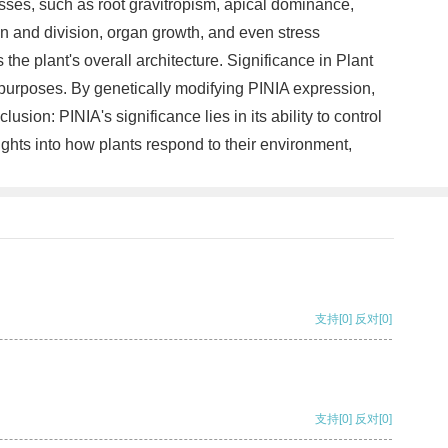
esses, such as root gravitropism, apical dominance,
ion and division, organ growth, and even stress
he plant's overall architecture. Significance in Plant
 purposes. By genetically modifying PINIA expression,
sion: PINIA's significance lies in its ability to control
ghts into how plants respond to their environment,
支持
[0]
反对
[0]
支持
[0]
反对
[0]