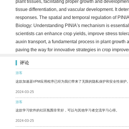
plant tissues, facilitating proper growth and developmen
tissue differentiation, and vascular development. It dete
responses. The spatial and temporal regulation of PINIA 
Biology: Understanding PINIA's mechanism is essential 
scientists can enhance crop yields, improve stress toleran
auxin transport, a fundamental process in plant growth 
paving the way for innovative strategies in crop improv
评论
游客
这款加速器VPM应用程序已经为我们带来了无限的隐私保护和安全性保护
2024-03-25
游客
这款学习软件的社区氛围非常好，可以与其他学习者交流学习心得。
2024-03-25