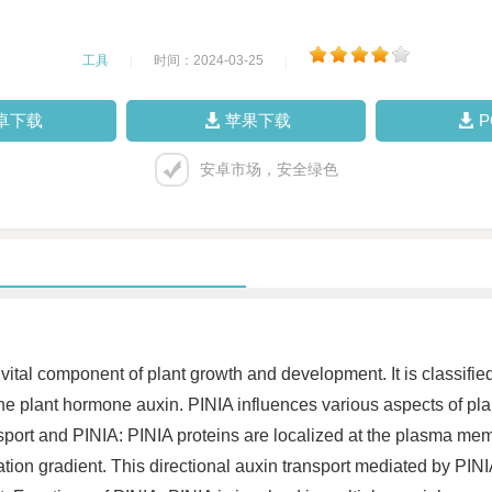
工具
|
时间：2024-03-25
|
卓下载
苹果下载
安卓市场，安全绿色
al component of plant growth and development. It is classified a
of the plant hormone auxin. PINIA influences various aspects of pl
nsport and PINIA: PINIA proteins are localized at the plasma memb
ation gradient. This directional auxin transport mediated by PINI