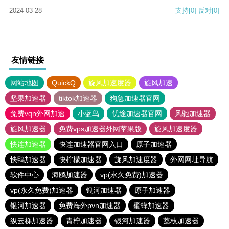
2024-03-28
支持
[0]
反对
[0]
友情链接
网站地图
QuickQ
旋风加速度器
旋风加速
坚果加速器
tiktok加速器
狗急加速器官网
免费vqn外网加速
小蓝鸟
优途加速器官网
风驰加速器
旋风加速器
免费vps加速器外网苹果版
旋风加速度器
快连加速器
快连加速器官网入口
原子加速器
快鸭加速器
快柠檬加速器
旋风加速度器
外网网址导航
软件中心
海鸥加速器
vp(永久免费)加速器
vp(永久免费)加速器
银河加速器
原子加速器
银河加速器
免费海外pvn加速器
蜜蜂加速器
纵云梯加速器
青柠加速器
银河加速器
荔枝加速器