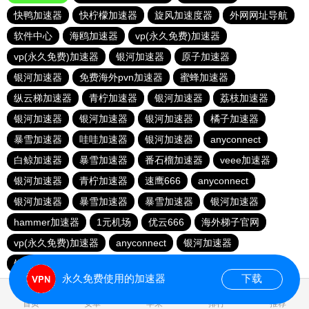
快鸭加速器
快柠檬加速器
旋风加速度器
外网网址导航
软件中心
海鸥加速器
vp(永久免费)加速器
vp(永久免费)加速器
银河加速器
原子加速器
银河加速器
免费海外pvn加速器
蜜蜂加速器
纵云梯加速器
青柠加速器
银河加速器
荔枝加速器
银河加速器
银河加速器
银河加速器
橘子加速器
暴雪加速器
哇哇加速器
银河加速器
anyconnect
白鲸加速器
暴雪加速器
番石榴加速器
veee加速器
银河加速器
青柠加速器
速鹰666
anyconnect
银河加速器
暴雪加速器
暴雪加速器
银河加速器
hammer加速器
1元机场
优云666
海外梯子官网
vp(永久免费)加速器
anyconnect
银河加速器
银河加速器
ikuuu.me加速器官网
永久免费使用的加速器
下载
0.091274s
首页
安卓
苹果
排行
推荐