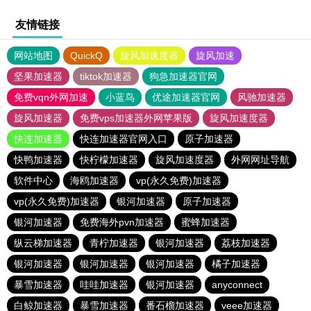
友情链接
网站地图
QuickQ
旋风加速度器
旋风加速
坚果加速器
tiktok加速器
狗急加速器官网
免费vqn外网加速
小蓝鸟
优途加速器官网
风驰加速器
旋风加速器
免费vps加速器外网苹果版
旋风加速度器
快连加速器
快连加速器官网入口
原子加速器
快鸭加速器
快柠檬加速器
旋风加速度器
外网网址导航
软件中心
海鸥加速器
vp(永久免费)加速器
vp(永久免费)加速器
银河加速器
原子加速器
银河加速器
免费海外pvn加速器
蜜蜂加速器
纵云梯加速器
青柠加速器
银河加速器
荔枝加速器
银河加速器
银河加速器
银河加速器
橘子加速器
暴雪加速器
哇哇加速器
银河加速器
anyconnect
白鲸加速器
暴雪加速器
番石榴加速器
veee加速器