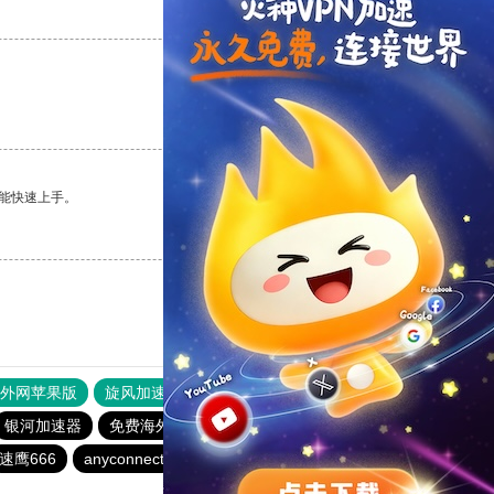
支持
[0]
反对
[0]
支持
[0]
反对
[0]
能快速上手。
支持
[0]
反对
[0]
器外网苹果版
旋风加速度器
快连加速器
原子加速器
银河加速器
免费海外pvn加速器
蜜蜂加速器
青柠加速器
速鹰666
anyconnect
银河加速器
暴雪加速器