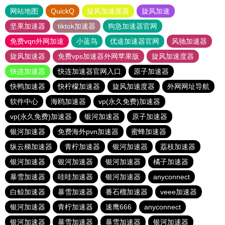
网站地图
QuickQ
旋风加速度器
旋风加速
坚果加速器
tiktok加速器
狗急加速器官网
免费vqn外网加速
小蓝鸟
优途加速器官网
风驰加速器
旋风加速器
免费vps加速器外网苹果版
旋风加速度器
快连加速器
快连加速器官网入口
原子加速器
快鸭加速器
快柠檬加速器
旋风加速度器
外网网址导航
软件中心
海鸥加速器
vp(永久免费)加速器
vp(永久免费)加速器
银河加速器
原子加速器
银河加速器
免费海外pvn加速器
蜜蜂加速器
纵云梯加速器
青柠加速器
银河加速器
荔枝加速器
银河加速器
银河加速器
银河加速器
橘子加速器
暴雪加速器
哇哇加速器
银河加速器
anyconnect
白鲸加速器
暴雪加速器
番石榴加速器
veee加速器
银河加速器
青柠加速器
速鹰666
anyconnect
银河加速器
暴雪加速器
暴雪加速器
银河加速器