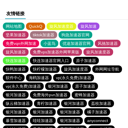
友情链接
网站地图
QuickQ
旋风加速度器
旋风加速
坚果加速器
tiktok加速器
狗急加速器官网
免费vqn外网加速
小蓝鸟
优途加速器官网
风驰加速器
旋风加速器
免费vps加速器外网苹果版
旋风加速度器
快连加速器
快连加速器官网入口
原子加速器
快鸭加速器
快柠檬加速器
旋风加速度器
外网网址导航
软件中心
海鸥加速器
vp(永久免费)加速器
vp(永久免费)加速器
银河加速器
原子加速器
银河加速器
免费海外pvn加速器
蜜蜂加速器
纵云梯加速器
青柠加速器
银河加速器
荔枝加速器
银河加速器
银河加速器
银河加速器
橘子加速器
暴雪加速器
哇哇加速器
银河加速器
anyconnect