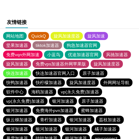
友情链接
网站地图
QuickQ
旋风加速度器
旋风加速
坚果加速器
tiktok加速器
狗急加速器官网
免费vqn外网加速
小蓝鸟
优途加速器官网
风驰加速器
旋风加速器
免费vps加速器外网苹果版
旋风加速度器
快连加速器
快连加速器官网入口
原子加速器
快鸭加速器
快柠檬加速器
旋风加速度器
外网网址导航
软件中心
海鸥加速器
vp(永久免费)加速器
vp(永久免费)加速器
银河加速器
原子加速器
银河加速器
免费海外pvn加速器
蜜蜂加速器
纵云梯加速器
青柠加速器
银河加速器
荔枝加速器
银河加速器
银河加速器
银河加速器
橘子加速器
暴雪加速器
哇哇加速器
银河加速器
anyconnect