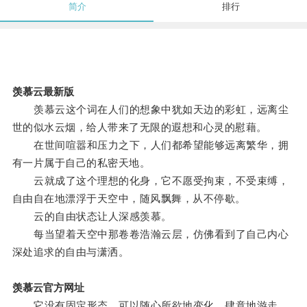
简介
排行
羡慕云最新版
羡慕云这个词在人们的想象中犹如天边的彩虹，远离尘
世的似水云烟，给人带来了无限的遐想和心灵的慰藉。
在世间喧嚣和压力之下，人们都希望能够远离繁华，拥
有一片属于自己的私密天地。
云就成了这个理想的化身，它不愿受拘束，不受束缚，
自由自在地漂浮于天空中，随风飘舞，从不停歇。
云的自由状态让人深感羡慕。
每当望着天空中那卷卷浩瀚云层，仿佛看到了自己内心
深处追求的自由与潇洒。
羡慕云官方网址
它没有固定形态，可以随心所欲地变化，肆意地游走。