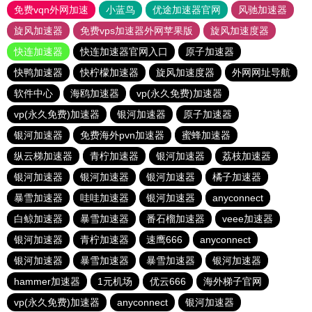
免费vqn外网加速
小蓝鸟
优途加速器官网
风驰加速器
旋风加速器
免费vps加速器外网苹果版
旋风加速度器
快连加速器
快连加速器官网入口
原子加速器
快鸭加速器
快柠檬加速器
旋风加速度器
外网网址导航
软件中心
海鸥加速器
vp(永久免费)加速器
vp(永久免费)加速器
银河加速器
原子加速器
银河加速器
免费海外pvn加速器
蜜蜂加速器
纵云梯加速器
青柠加速器
银河加速器
荔枝加速器
银河加速器
银河加速器
银河加速器
橘子加速器
暴雪加速器
哇哇加速器
银河加速器
anyconnect
白鲸加速器
暴雪加速器
番石榴加速器
veee加速器
银河加速器
青柠加速器
速鹰666
anyconnect
银河加速器
暴雪加速器
暴雪加速器
银河加速器
hammer加速器
1元机场
优云666
海外梯子官网
vp(永久免费)加速器
anyconnect
银河加速器