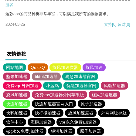
游客
这款app的商品种类非常丰富，可以满足我所有的购物需求。
2024-03-25
支持
[0]
反对
[0]
友情链接
网站地图
QuickQ
旋风加速度器
旋风加速
坚果加速器
tiktok加速器
狗急加速器官网
免费vqn外网加速
小蓝鸟
优途加速器官网
风驰加速器
旋风加速器
免费vps加速器外网苹果版
旋风加速度器
快连加速器
快连加速器官网入口
原子加速器
快鸭加速器
快柠檬加速器
旋风加速度器
外网网址导航
软件中心
海鸥加速器
vp(永久免费)加速器
vp(永久免费)加速器
银河加速器
原子加速器