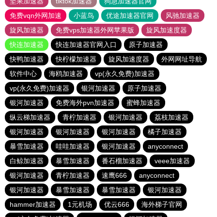
坚果加速器
tiktok加速器
狗急加速器官网
免费vqn外网加速
小蓝鸟
优途加速器官网
风驰加速器
旋风加速器
免费vps加速器外网苹果版
旋风加速度器
快连加速器
快连加速器官网入口
原子加速器
快鸭加速器
快柠檬加速器
旋风加速度器
外网网址导航
软件中心
海鸥加速器
vp(永久免费)加速器
vp(永久免费)加速器
银河加速器
原子加速器
银河加速器
免费海外pvn加速器
蜜蜂加速器
纵云梯加速器
青柠加速器
银河加速器
荔枝加速器
银河加速器
银河加速器
银河加速器
橘子加速器
暴雪加速器
哇哇加速器
银河加速器
anyconnect
白鲸加速器
暴雪加速器
番石榴加速器
veee加速器
银河加速器
青柠加速器
速鹰666
anyconnect
银河加速器
暴雪加速器
暴雪加速器
银河加速器
hammer加速器
1元机场
优云666
海外梯子官网