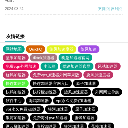
视野。
2024-03-24
支持
[0]
反对
[0]
友情链接
网站地图
QuickQ
旋风加速度器
旋风加速
坚果加速器
tiktok加速器
狗急加速器官网
免费vqn外网加速
小蓝鸟
优途加速器官网
风驰加速器
旋风加速器
免费vps加速器外网苹果版
旋风加速度器
快连加速器
快连加速器官网入口
原子加速器
快鸭加速器
快柠檬加速器
旋风加速度器
外网网址导航
软件中心
海鸥加速器
vp(永久免费)加速器
vp(永久免费)加速器
银河加速器
原子加速器
银河加速器
免费海外pvn加速器
蜜蜂加速器
纵云梯加速器
青柠加速器
银河加速器
荔枝加速器