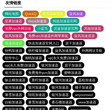
友情链接
网站地图
QuickQ
旋风加速度器
旋风加速
坚果加速器
tiktok加速器
狗急加速器官网
免费vqn外网加速
小蓝鸟
优途加速器官网
风驰加速器
旋风加速器
免费vps加速器外网苹果版
旋风加速度器
快连加速器
快连加速器官网入口
原子加速器
快鸭加速器
快柠檬加速器
旋风加速度器
外网网址导航
软件中心
海鸥加速器
vp(永久免费)加速器
vp(永久免费)加速器
银河加速器
原子加速器
银河加速器
免费海外pvn加速器
蜜蜂加速器
纵云梯加速器
青柠加速器
银河加速器
荔枝加速器
银河加速器
银河加速器
银河加速器
橘子加速器
暴雪加速器
哇哇加速器
银河加速器
anyconnect
白鲸加速器
暴雪加速器
番石榴加速器
veee加速器
银河加速器
青柠加速器
速鹰666
anyconnect