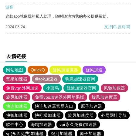
游客
这款app就像我的私人助理，随时随地为我的办公提供帮助。
2024-03-24
支持
[0]
反对
[0]
友情链接
网站地图
QuickQ
旋风加速度器
旋风加速
坚果加速器
tiktok加速器
狗急加速器官网
免费vqn外网加速
小蓝鸟
优途加速器官网
风驰加速器
旋风加速器
免费vps加速器外网苹果版
旋风加速度器
快连加速器
快连加速器官网入口
原子加速器
快鸭加速器
快柠檬加速器
旋风加速度器
外网网址导航
软件中心
海鸥加速器
vp(永久免费)加速器
vp(永久免费)加速器
银河加速器
原子加速器