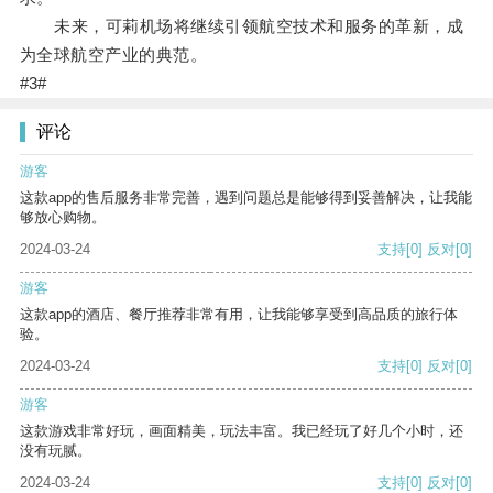
未来，可莉机场将继续引领航空技术和服务的革新，成
为全球航空产业的典范。
#3#
评论
游客
这款app的售后服务非常完善，遇到问题总是能够得到妥善解决，让我能
够放心购物。
2024-03-24
支持
[0]
反对
[0]
游客
这款app的酒店、餐厅推荐非常有用，让我能够享受到高品质的旅行体
验。
2024-03-24
支持
[0]
反对
[0]
游客
这款游戏非常好玩，画面精美，玩法丰富。我已经玩了好几个小时，还
没有玩腻。
2024-03-24
支持
[0]
反对
[0]