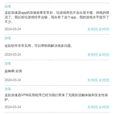
游客
这款加速器app的加速效果非常好，玩游戏再也不会出现卡顿、掉线的情
况了。我以前玩游戏经常会输，现在有了这个app，我的游戏水平提升了
不少。
2024-03-24
支持
[0]
反对
[0]
游客
这款软件非常实用，可以帮助我解决很多问题。
2024-03-24
支持
[0]
反对
[0]
游客
超棒啊 好用
2024-03-24
支持
[0]
反对
[0]
游客
这款加速器VPM应用程序已经为我们带来了无限的流畅体验和安全性保
护。
2024-03-24
支持
[0]
反对
[0]