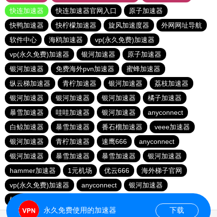
快连加速器
快连加速器官网入口
原子加速器
快鸭加速器
快柠檬加速器
旋风加速度器
外网网址导航
软件中心
海鸥加速器
vp(永久免费)加速器
vp(永久免费)加速器
银河加速器
原子加速器
银河加速器
免费海外pvn加速器
蜜蜂加速器
纵云梯加速器
青柠加速器
银河加速器
荔枝加速器
银河加速器
银河加速器
银河加速器
橘子加速器
暴雪加速器
哇哇加速器
银河加速器
anyconnect
白鲸加速器
暴雪加速器
番石榴加速器
veee加速器
银河加速器
青柠加速器
速鹰666
anyconnect
银河加速器
暴雪加速器
暴雪加速器
银河加速器
hammer加速器
1元机场
优云666
海外梯子官网
vp(永久免费)加速器
anyconnect
银河加速器
银河加速器
ikuuu.me加速器官网
永久免费使用的加速器
下载