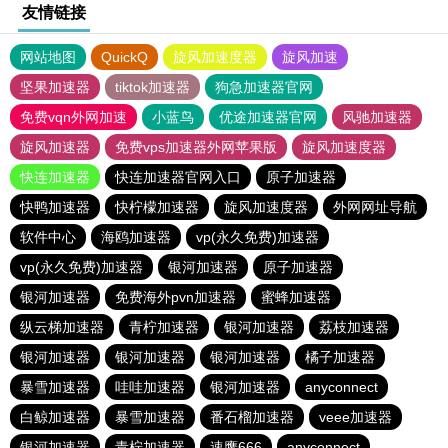
友情链接
网站地图
QuickQ
旋风加速度器
旋风加速
坚果加速器
tiktok加速器
狗急加速器官网
免费vqn外网加速
小蓝鸟
优途加速器官网
风驰加速器
旋风加速器
免费vps加速器外网苹果版
旋风加速度器
快连加速器
快连加速器官网入口
原子加速器
快鸭加速器
快柠檬加速器
旋风加速度器
外网网址导航
软件中心
海鸥加速器
vp(永久免费)加速器
vp(永久免费)加速器
银河加速器
原子加速器
银河加速器
免费海外pvn加速器
蜜蜂加速器
纵云梯加速器
青柠加速器
银河加速器
荔枝加速器
银河加速器
银河加速器
银河加速器
橘子加速器
暴雪加速器
哇哇加速器
银河加速器
anyconnect
白鲸加速器
暴雪加速器
番石榴加速器
veee加速器
银河加速器
青柠加速器
速鹰666
anyconnect