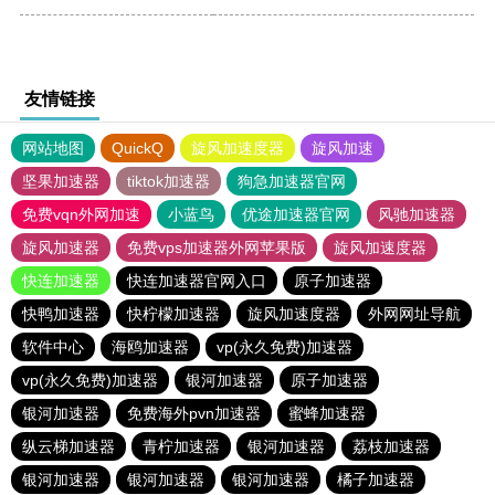
友情链接
网站地图
QuickQ
旋风加速度器
旋风加速
坚果加速器
tiktok加速器
狗急加速器官网
免费vqn外网加速
小蓝鸟
优途加速器官网
风驰加速器
旋风加速器
免费vps加速器外网苹果版
旋风加速度器
快连加速器
快连加速器官网入口
原子加速器
快鸭加速器
快柠檬加速器
旋风加速度器
外网网址导航
软件中心
海鸥加速器
vp(永久免费)加速器
vp(永久免费)加速器
银河加速器
原子加速器
银河加速器
免费海外pvn加速器
蜜蜂加速器
纵云梯加速器
青柠加速器
银河加速器
荔枝加速器
银河加速器
银河加速器
银河加速器
橘子加速器