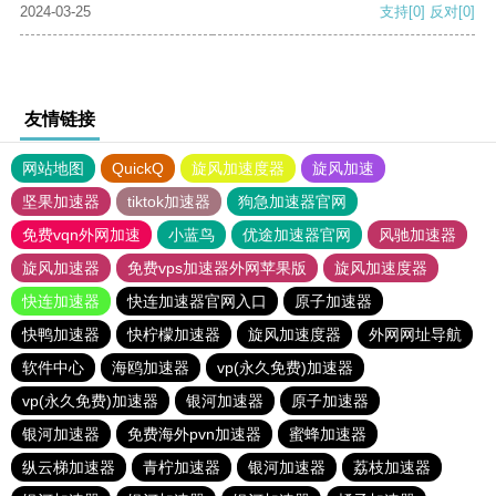
2024-03-25
支持
[0]
反对
[0]
友情链接
网站地图
QuickQ
旋风加速度器
旋风加速
坚果加速器
tiktok加速器
狗急加速器官网
免费vqn外网加速
小蓝鸟
优途加速器官网
风驰加速器
旋风加速器
免费vps加速器外网苹果版
旋风加速度器
快连加速器
快连加速器官网入口
原子加速器
快鸭加速器
快柠檬加速器
旋风加速度器
外网网址导航
软件中心
海鸥加速器
vp(永久免费)加速器
vp(永久免费)加速器
银河加速器
原子加速器
银河加速器
免费海外pvn加速器
蜜蜂加速器
纵云梯加速器
青柠加速器
银河加速器
荔枝加速器